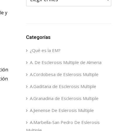
le y
Categorías
¿Qué es la EM?
A. De Esclerosis Multiple de Almeria
ción
A.Cordobesa de Eslerosis Multiple
ción
A.Gaditana de Esclerosis Multiple
A.Granadina de Esclerosis Multiple
A.Jienense De Eslerosis Multiple
A.Marbella-San Pedro De Eslerosis
Multiple