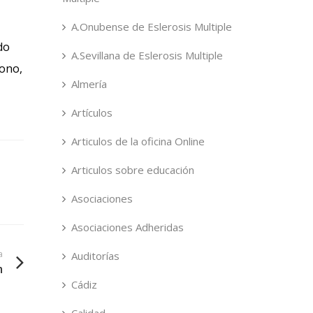
A.Onubense de Eslerosis Multiple
do
A.Sevillana de Eslerosis Multiple
rono,
Almería
Artículos
Articulos de la oficina Online
Articulos sobre educación
Asociaciones
Asociaciones Adheridas
a
Auditorías
m
Cádiz