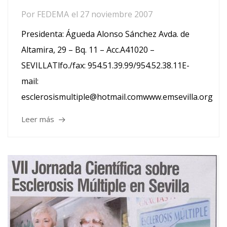
Por
FEDEMA
el
27 noviembre 2007
Presidenta: Águeda Alonso Sánchez Avda. de
Altamira, 29 – Bq. 11 – Acc.A41020 –
SEVILLATlfo./fax: 954.51.39.99/954.52.38.11E-
mail:
esclerosismultiple@hotmail.comwww.emsevilla.org
Leer más