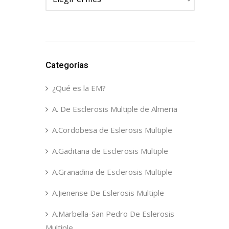
Categorías
¿Qué es la EM?
A. De Esclerosis Multiple de Almeria
A.Cordobesa de Eslerosis Multiple
A.Gaditana de Esclerosis Multiple
A.Granadina de Esclerosis Multiple
A.Jienense De Eslerosis Multiple
A.Marbella-San Pedro De Eslerosis
Multiple