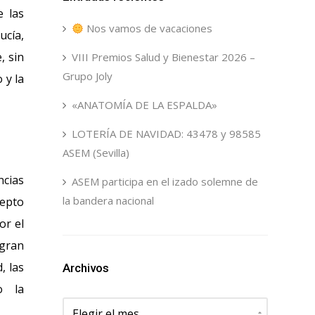
e las
Nos vamos de vacaciones
ucía,
, sin
VIII Premios Salud y Bienestar 2026 –
Grupo Joly
 y la
«ANATOMÍA DE LA ESPALDA»
LOTERÍA DE NAVIDAD: 43478 y 98585
ASEM (Sevilla)
ncias
ASEM participa en el izado solemne de
la bandera nacional
cepto
or el
egran
, las
Archivos
o la
Archivos