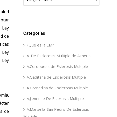
Salud
optar
a Ley
Categorías
ad de
sicas
¿Qué es la EM?
a Ley
A. De Esclerosis Multiple de Almeria
a Ley
A.Cordobesa de Eslerosis Multiple
A.Gaditana de Esclerosis Multiple
A.Granadina de Esclerosis Multiple
omía.
A.Jienense De Eslerosis Multiple
ácter
A.Marbella-San Pedro De Eslerosis
os de
Multiple