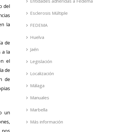
Entidades adheridas a Fedema
o del
Esclerosis Múltiple
ncias
en la
FEDEMA
Huelva
ía de
Jaén
 a la
en el
Legislación
ía de
Localización
ón de
Málaga
opias
Manuales
Marbella
do un
ones,
Más información
e nos