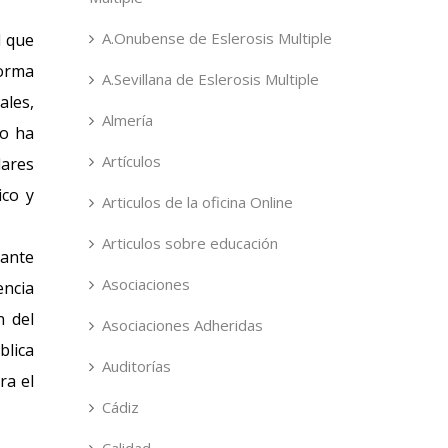
A.Onubense de Eslerosis Multiple
d que
forma
A.Sevillana de Eslerosis Multiple
ales,
Almería
po ha
Artículos
dares
ico y
Articulos de la oficina Online
Articulos sobre educación
tante
Asociaciones
encia
n del
Asociaciones Adheridas
blica
Auditorías
ra el
Cádiz