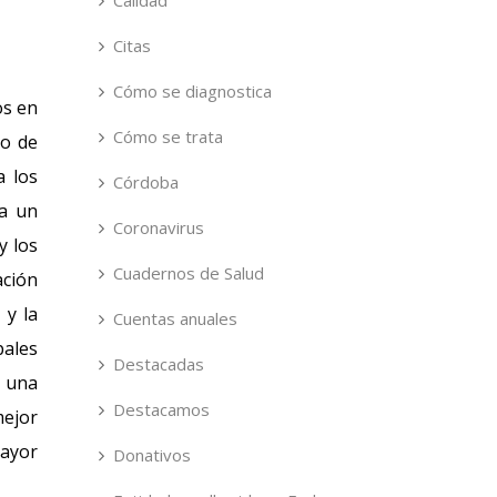
Calidad
Citas
Cómo se diagnostica
os en
Cómo se trata
so de
a los
Córdoba
ia un
Coronavirus
y los
Cuadernos de Salud
ación
 y la
Cuentas anuales
pales
Destacadas
r una
Destacamos
mejor
mayor
Donativos