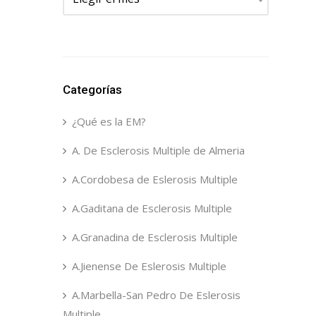
Categorías
¿Qué es la EM?
A. De Esclerosis Multiple de Almeria
A.Cordobesa de Eslerosis Multiple
A.Gaditana de Esclerosis Multiple
A.Granadina de Esclerosis Multiple
A.Jienense De Eslerosis Multiple
A.Marbella-San Pedro De Eslerosis
Multiple