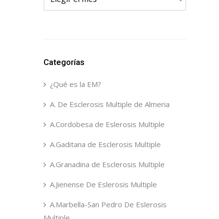
Categorías
¿Qué es la EM?
A. De Esclerosis Multiple de Almeria
A.Cordobesa de Eslerosis Multiple
A.Gaditana de Esclerosis Multiple
A.Granadina de Esclerosis Multiple
A.Jienense De Eslerosis Multiple
A.Marbella-San Pedro De Eslerosis
Multiple