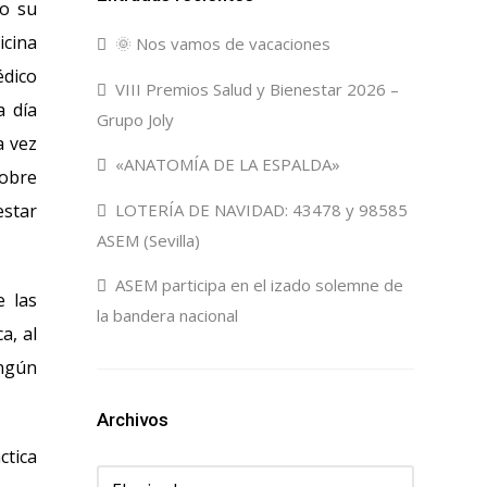
do su
icina
🌞 Nos vamos de vacaciones
édico
VIII Premios Salud y Bienestar 2026 –
a día
Grupo Joly
a vez
«ANATOMÍA DE LA ESPALDA»
sobre
estar
LOTERÍA DE NAVIDAD: 43478 y 98585
ASEM (Sevilla)
ASEM participa en el izado solemne de
e las
la bandera nacional
a, al
ingún
Archivos
ctica
Archivos