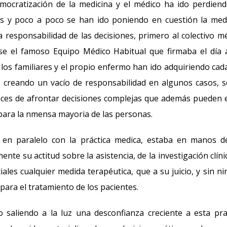
ocratización de la medicina y el médico ha ido perdien
as y poco a poco se han ido poniendo en cuestión la med
a responsabilidad de las decisiones, primero al colectivo m
se el famoso Equipo Médico Habitual que firmaba el día 
los familiares y el propio enfermo han ido adquiriendo cad
o creando un vacío de responsabilidad en algunos casos, 
paces de afrontar decisiones complejas que además pueden 
 para la nmensa mayoria de las personas.
y en paralelo con la práctica medica, estaba en manos d
te su actitud sobre la asistencia, de la investigación clínic
es cualquier medida terapéutica, que a su juicio, y sin n
 para el tratamiento de los pacientes.
o saliendo a la luz una desconfianza creciente a esta pra