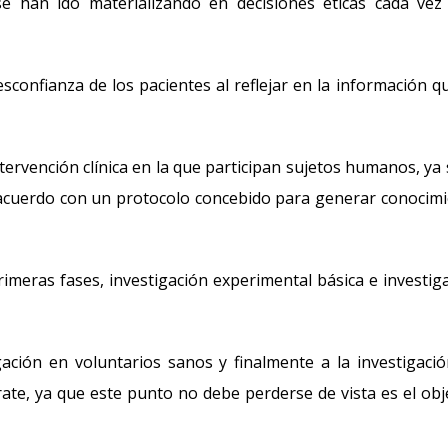
se han ido materializando en decisiones éticas cada ve
onfianza de los pacientes al reflejar en la información q
ntervención clínica en la que participan sujetos humanos, ya
e acuerdo con un protocolo concebido para generar conocim
primeras fases, investigación experimental básica e investig
gación en voluntarios sanos y finalmente a la investigaci
te, ya que este punto no debe perderse de vista es el obj