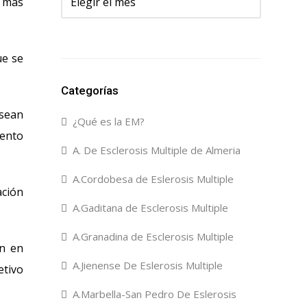
z mas
ue se
Categorías
 sean
¿Qué es la EM?
iento
A. De Esclerosis Multiple de Almeria
A.Cordobesa de Eslerosis Multiple
ación
A.Gaditana de Esclerosis Multiple
A.Granadina de Esclerosis Multiple
ón en
A.Jienense De Eslerosis Multiple
etivo
A.Marbella-San Pedro De Eslerosis