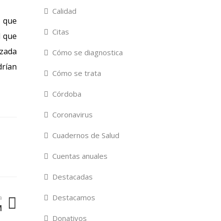
Calidad
y que
Citas
l que
izada
Cómo se diagnostica
drían
Cómo se trata
Córdoba
Coronavirus
Cuadernos de Salud
Cuentas anuales
Destacadas
Destacamos
a
M
Donativos