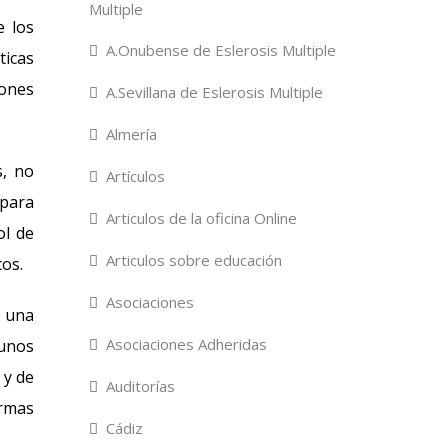
Multiple
e los
A.Onubense de Eslerosis Multiple
ticas
iones
A.Sevillana de Eslerosis Multiple
Almería
s, no
Artículos
para
Articulos de la oficina Online
ol de
Articulos sobre educación
cos.
Asociaciones
n una
Asociaciones Adheridas
unos
 y de
Auditorías
ormas
Cádiz