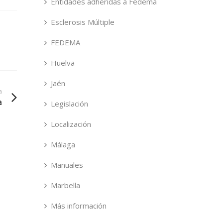
Entidades adheridas a Fedema
Esclerosis Múltiple
FEDEMA
Huelva
Jaén
a
a
Legislación
Localización
Málaga
Manuales
Marbella
Más información