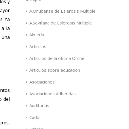
dos y
mayor
A.Onubense de Eslerosis Multiple
s. Ya
A.Sevillana de Eslerosis Multiple
 a la
Almería
r una
Artículos
Articulos de la oficina Online
Articulos sobre educación
Asociaciones
intos
Asociaciones Adheridas
o del
Auditorías
Cádiz
eres,