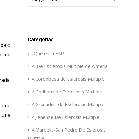
Categorías
abajo
¿Qué es la EM?
to de
A. De Esclerosis Multiple de Almeria
A.Cordobesa de Eslerosis Multiple
zada.
A.Gaditana de Esclerosis Multiple
A.Granadina de Esclerosis Multiple
s que
s una
A.Jienense De Eslerosis Multiple
A.Marbella-San Pedro De Eslerosis
Multiple