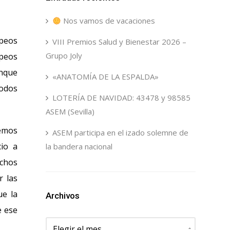
Nos vamos de vacaciones
opeos
VIII Premios Salud y Bienestar 2026 –
Grupo Joly
opeos
unque
«ANATOMÍA DE LA ESPALDA»
todos
LOTERÍA DE NAVIDAD: 43478 y 98585
ASEM (Sevilla)
Hemos
ASEM participa en el izado solemne de
cio a
la bandera nacional
uchos
r las
ue la
Archivos
e ese
Archivos