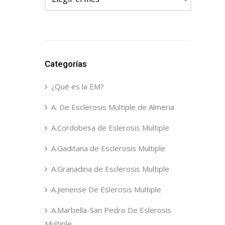
Categorías
¿Qué es la EM?
A. De Esclerosis Multiple de Almeria
A.Cordobesa de Eslerosis Multiple
A.Gaditana de Esclerosis Multiple
A.Granadina de Esclerosis Multiple
A.Jienense De Eslerosis Multiple
A.Marbella-San Pedro De Eslerosis
Multiple