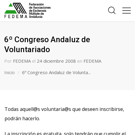
6º Congreso Andaluz de
Voluntariado
Por
FEDEMA
el
24 diciembre 2008
en
FEDEMA
Inicio
6º Congreso Andaluz de Volunta...
Todas
aquell@s
voluntaria@s
que deseen inscribirse,
podrán hacerlo.
La inscripción es gratuita, solo tendrán que cumplir el