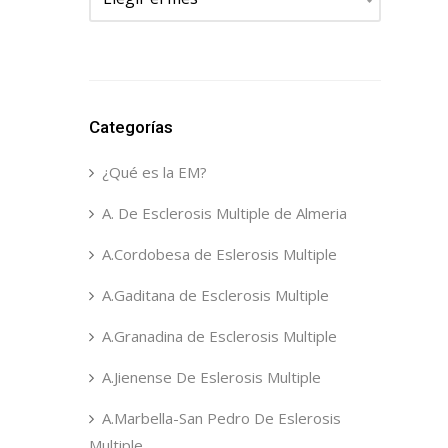
Categorías
¿Qué es la EM?
A. De Esclerosis Multiple de Almeria
A.Cordobesa de Eslerosis Multiple
A.Gaditana de Esclerosis Multiple
A.Granadina de Esclerosis Multiple
A.Jienense De Eslerosis Multiple
A.Marbella-San Pedro De Eslerosis
Multiple