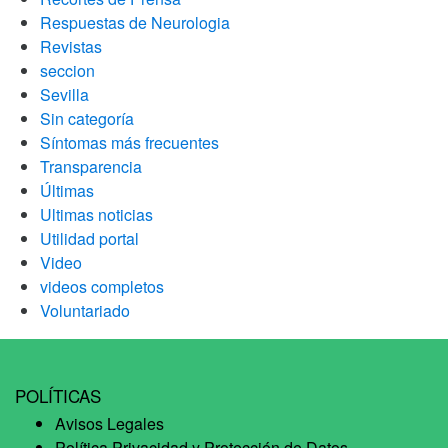
Respuestas de Neurologia
Revistas
seccion
Sevilla
Sin categoría
Síntomas más frecuentes
Transparencia
Últimas
Ultimas noticias
Utilidad portal
Video
videos completos
Voluntariado
POLÍTICAS
Avisos Legales
Política Privacidad y Protección de Datos