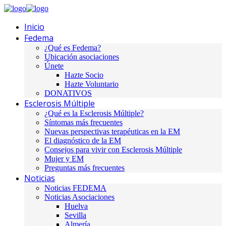
Inicio
Fedema
¿Qué es Fedema?
Ubicación asociaciones
Únete
Hazte Socio
Hazte Voluntario
DONATIVOS
Esclerosis Múltiple
¿Qué es la Esclerosis Múltiple?
Síntomas más frecuentes
Nuevas perspectivas terapéuticas en la EM
El diagnóstico de la EM
Consejos para vivir con Esclerosis Múltiple
Mujer y EM
Preguntas más frecuentes
Noticias
Noticias FEDEMA
Noticias Asociaciones
Huelva
Sevilla
Almería