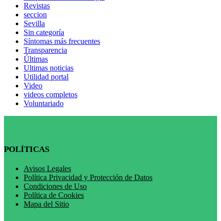
Revistas
seccion
Sevilla
Sin categoría
Síntomas más frecuentes
Transparencia
Últimas
Ultimas noticias
Utilidad portal
Video
videos completos
Voluntariado
POLÍTICAS
Avisos Legales
Política Privacidad y Protección de Datos
Condiciones de Uso
Política de Cookies
Mapa del Sitio