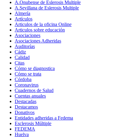
A.Onubense de Eslerosis Multiple
A.Sevillana de Eslerosis Multiple
Almería
Artículos
Articulos de la oficina Online
Articulos sobre educación
Asociaciones
Asociaciones Adheridas
Auditorías
Cádiz
Calidad
Citas
Cómo se diagnostica
Cómo se trata
Córdoba
Coronavirus
Cuadernos de Salud
Cuentas anuales
Destacadas
Destacamos
Donativos
Entidades adheridas a Fedema
Esclerosis Múltiple
FEDEMA
Huelva