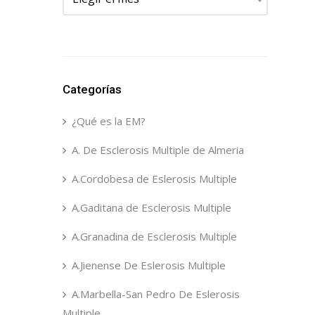
Categorías
¿Qué es la EM?
A. De Esclerosis Multiple de Almeria
A.Cordobesa de Eslerosis Multiple
A.Gaditana de Esclerosis Multiple
A.Granadina de Esclerosis Multiple
A.Jienense De Eslerosis Multiple
A.Marbella-San Pedro De Eslerosis
Multiple