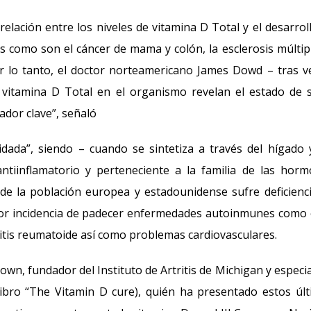
relación entre los niveles de vitamina D Total y el desarrol
s como son el cáncer de mama y colón, la esclerosis múltipl
r lo tanto, el doctor norteamericano James Dowd – tras v
e vitamina D Total en el organismo revelan el estado de 
ador clave”, señaló
dada”, siendo – cuando se sintetiza a través del hígado 
iinflamatorio y perteneciente a la familia de las hor
de la población europea y estadounidense sufre deficienc
yor incidencia de padecer enfermedades autoinmunes como 
rtritis reumatoide así como problemas cardiovasculares.
wn, fundador del Instituto de Artritis de Michigan y especia
libro “The Vitamin D cure), quién ha presentado estos úl