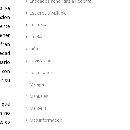
Entidades adheridas a Fedema
s, ya
Esclerosis Múltiple
ación
FEDEMA
mente
tener
Huelva
ufran
Jaén
medad
Legislación
sario
e con
Localización
en su
Málaga
Manuales
e que
Marbella
ón no
Más información
to es