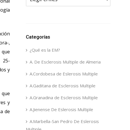
ional
logía
nción
Categorías
ora-,
¿Qué es la EM?
o que
 25-
A. De Esclerosis Multiple de Almeria
dos y
A.Cordobesa de Eslerosis Multiple
A.Gaditana de Esclerosis Multiple
n que
A.Granadina de Esclerosis Multiple
res y
A.Jienense De Eslerosis Multiple
ba de
A.Marbella-San Pedro De Eslerosis
Multiple