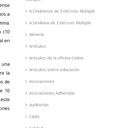
dense
A.Onubense de Eslerosis Multiple
mos a
mina.
A.Sevillana de Eslerosis Multiple
o (10
Almería
al en
Artículos
Articulos de la oficina Online
a una
Articulos sobre educación
re la
Asociaciones
os de
de 10
Asociaciones Adheridas
 este
Auditorías
iones
Cádiz