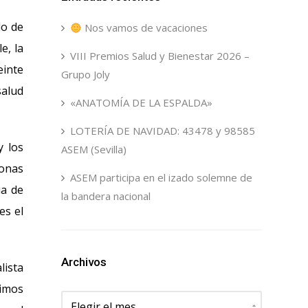
lo de
Nos vamos de vacaciones
e, la
VIII Premios Salud y Bienestar 2026 –
einte
Grupo Joly
salud
«ANATOMÍA DE LA ESPALDA»
LOTERÍA DE NAVIDAD: 43478 y 98585
y los
ASEM (Sevilla)
monas
ASEM participa en el izado solemne de
ia de
la bandera nacional
es el
Archivos
lista
timos
Archivos