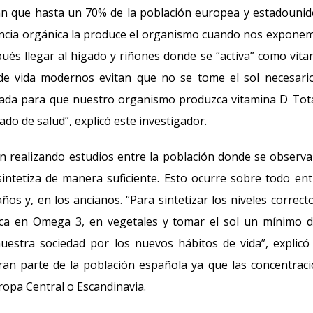
can que hasta un 70% de la población europea y estadouni
stancia orgánica la produce el organismo cuando nos expone
pués llegar al hígado y riñones donde se “activa” como vita
 de vida modernos evitan que no se tome el sol necesari
cuada para que nuestro organismo produzca vitamina D Tot
do de salud”, explicó este investigador.
n realizando estudios entre la población donde se observ
intetiza de manera suficiente. Esto ocurre sobre todo ent
ños y, en los ancianos. “Para sintetizar los niveles correct
rica en Omega 3, en vegetales y tomar el sol un mínimo 
uestra sociedad por los nuevos hábitos de vida”, explicó
gran parte de la población española ya que las concentrac
ropa Central o Escandinavia.