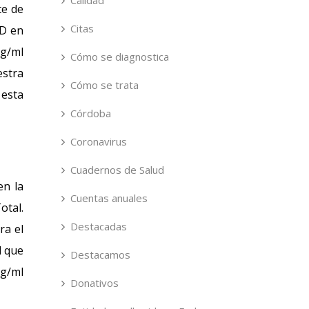
Calidad
te de
Citas
 D en
ng/ml
Cómo se diagnostica
estra
Cómo se trata
 esta
Córdoba
Coronavirus
Cuadernos de Salud
en la
Cuentas anuales
otal.
Destacadas
ra el
l que
Destacamos
ng/ml
Donativos