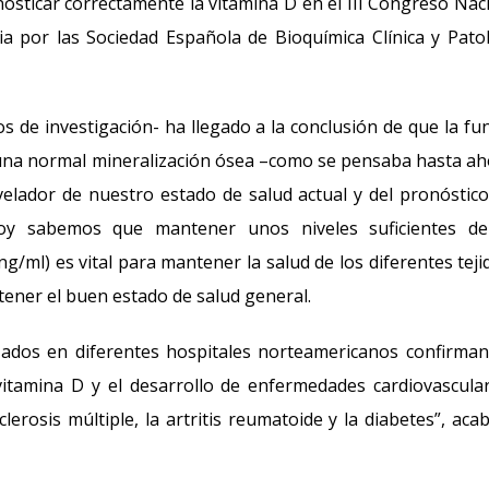
osticar correctamente la vitamina D en el III Congreso Nac
a por las Sociedad Española de Bioquímica Clínica y Pato
s de investigación- ha llegado a la conclusión de que la fu
 una normal mineralización ósea –como se pensaba hasta ah
elador de nuestro estado de salud actual y del pronóstic
oy sabemos que mantener unos niveles suficientes de
g/ml) es vital para mantener la salud de los diferentes teji
ener el buen estado de salud general.
izados en diferentes hospitales norteamericanos confirma
 vitamina D y el desarrollo de enfermedades cardiovascula
rosis múltiple, la artritis reumatoide y la diabetes”, aca