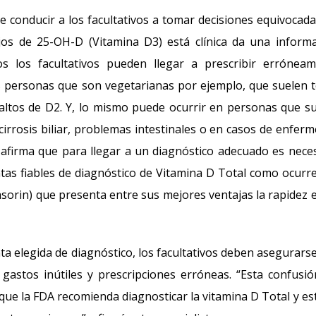
e conducir a los facultativos a tomar decisiones equivocada
ajos de 25-OH-D (Vitamina D3) está clínica da una inform
os los facultativos pueden llegar a prescribir errónea
as personas que son vegetarianas por ejemplo, que suelen 
 altos de D2. Y, lo mismo puede ocurrir en personas que s
irrosis biliar, problemas intestinales o en casos de enfer
 afirma que para llegar a un diagnóstico adecuado es nece
tas fiables de diagnóstico de Vitamina D Total como ocurr
asorin) que presenta entre sus mejores ventajas la rapidez 
ta elegida de diagnóstico, los facultativos deben asegurars
 gastos inútiles y prescripciones erróneas. “Esta confusi
e la FDA recomienda diagnosticar la vitamina D Total y es