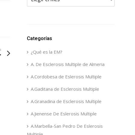
Categorías
a
¿Qué es la EM?
"
A. De Esclerosis Multiple de Almeria
A.Cordobesa de Eslerosis Multiple
A.Gaditana de Esclerosis Multiple
A.Granadina de Esclerosis Multiple
A.Jienense De Eslerosis Multiple
A.Marbella-San Pedro De Eslerosis
Multiple