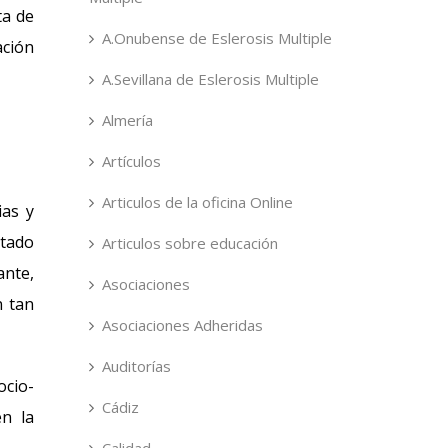
ta de
A.Onubense de Eslerosis Multiple
ación
A.Sevillana de Eslerosis Multiple
Almería
Artículos
Articulos de la oficina Online
ias y
ctado
Articulos sobre educación
ante,
Asociaciones
n tan
Asociaciones Adheridas
Auditorías
ocio-
Cádiz
en la