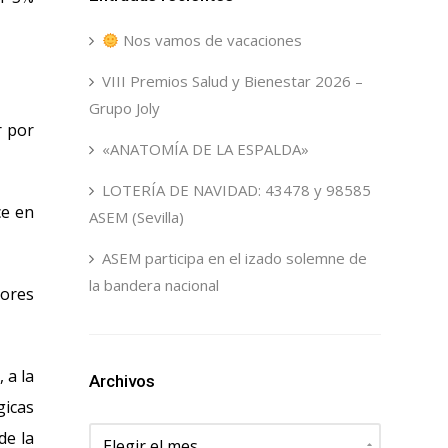
Nos vamos de vacaciones
VIII Premios Salud y Bienestar 2026 –
Grupo Joly
r por
«ANATOMÍA DE LA ESPALDA»
LOTERÍA DE NAVIDAD: 43478 y 98585
ce en
ASEM (Sevilla)
ASEM participa en el izado solemne de
la bandera nacional
eores
 a la
Archivos
gicas
Archivos
de la