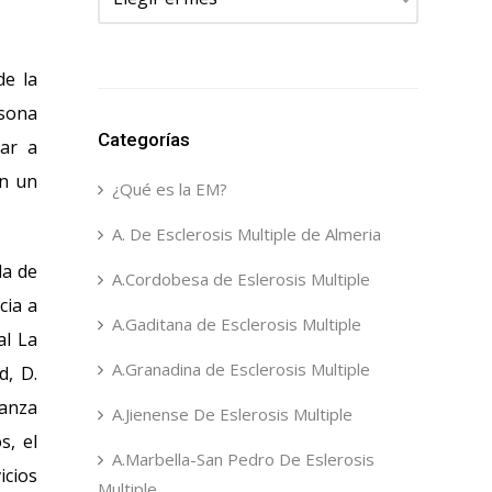
de la
rsona
Categorías
gar a
on un
¿Qué es la EM?
A. De Esclerosis Multiple de Almeria
la de
A.Cordobesa de Eslerosis Multiple
cia a
A.Gaditana de Esclerosis Multiple
al La
A.Granadina de Esclerosis Multiple
d, D.
ranza
A.Jienense De Eslerosis Multiple
s, el
A.Marbella-San Pedro De Eslerosis
icios
Multiple