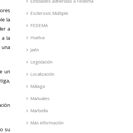
Entidades adheridas a Fedema
yores
Esclerosis Múltiple
le la
FEDEMA
der a
Huelva
 a la
a una
Jaén
Legislación
ge un
Localización
tiga,
Málaga
Manuales
ación
Marbella
Más información
do su