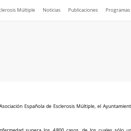
clerosis Múltiple
Noticias
Publicaciones
Programas y
Asociación Española de Esclerosis Múltiple, el Ayuntamien
fermedad supera los 4.800 casos, de los cuales sólo u