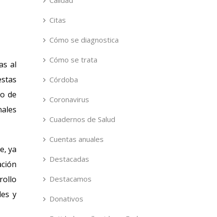
Calidad
Citas
Cómo se diagnostica
Cómo se trata
as al
estas
Córdoba
ro de
Coronavirus
nales
Cuadernos de Salud
Cuentas anuales
e, ya
Destacadas
ación
rollo
Destacamos
les y
Donativos