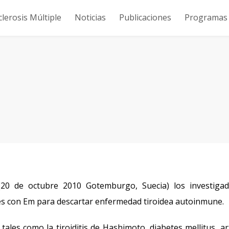
clerosis Múltiple
Noticias
Publicaciones
Programas y
20 de octubre 2010 Gotemburgo, Suecia) los investigad
es con Em para descartar enfermedad tiroidea autoinmune.
ales como la tiroiditis de Hashimoto, diabetes mellitus, art