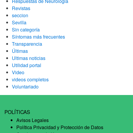
Respuestas de Neurologia
Revistas
seccion
Sevilla
Sin categoría
Síntomas más frecuentes
Transparencia
Últimas
Ultimas noticias
Utilidad portal
Video
videos completos
Voluntariado
POLÍTICAS
Avisos Legales
Política Privacidad y Protección de Datos