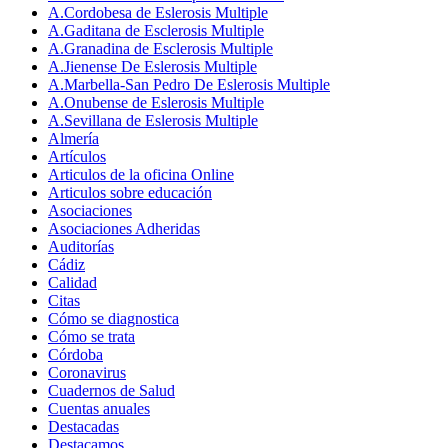
A.Cordobesa de Eslerosis Multiple
A.Gaditana de Esclerosis Multiple
A.Granadina de Esclerosis Multiple
A.Jienense De Eslerosis Multiple
A.Marbella-San Pedro De Eslerosis Multiple
A.Onubense de Eslerosis Multiple
A.Sevillana de Eslerosis Multiple
Almería
Artículos
Articulos de la oficina Online
Articulos sobre educación
Asociaciones
Asociaciones Adheridas
Auditorías
Cádiz
Calidad
Citas
Cómo se diagnostica
Cómo se trata
Córdoba
Coronavirus
Cuadernos de Salud
Cuentas anuales
Destacadas
Destacamos