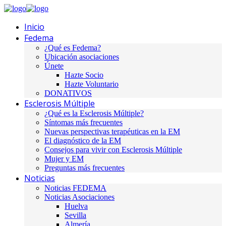
Inicio
Fedema
¿Qué es Fedema?
Ubicación asociaciones
Únete
Hazte Socio
Hazte Voluntario
DONATIVOS
Esclerosis Múltiple
¿Qué es la Esclerosis Múltiple?
Síntomas más frecuentes
Nuevas perspectivas terapéuticas en la EM
El diagnóstico de la EM
Consejos para vivir con Esclerosis Múltiple
Mujer y EM
Preguntas más frecuentes
Noticias
Noticias FEDEMA
Noticias Asociaciones
Huelva
Sevilla
Almería