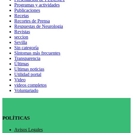
Programas y actividades
Publicaciones
Recetas
Recortes de Prensa
Respuestas de Neurologia
Revistas
seccion
Sevilla
Sin categoría
Síntomas más frecuentes
Transparencia
Últimas
Ultimas noticias
Utilidad portal
Video
videos completos
Voluntariado
POLÍTICAS
Avisos Legales