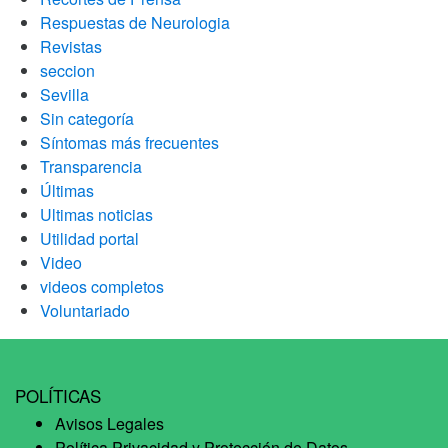
Respuestas de Neurologia
Revistas
seccion
Sevilla
Sin categoría
Síntomas más frecuentes
Transparencia
Últimas
Ultimas noticias
Utilidad portal
Video
videos completos
Voluntariado
POLÍTICAS
Avisos Legales
Política Privacidad y Protección de Datos