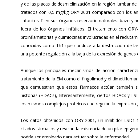
y de las placas de desmielinización en la región lumbar de 
tratados con 0,5 mg/kg ORY-2001 comparado con los an
linfocitos T en sus órganos reservorio naturales: bazo y n
fuera de los órganos linfáticos. El tratamiento con ORY
proinflamatorias y quimiocinas involucradas en el reclutami
conocidas como Th1 que conduce a la destrucción de las 
una potente regulación a la baja de la expresión de genes
Aunque los principales mecanismos de acción caracteriz
tratamiento de la EM como el fingolimod y el dimetilfumarat
que demuestran que estos fármacos actúan también s
histonas (HDACs), Interesantemente, ciertos HDACs y L
los mismos complejos proteicos que regulan la expresión g
Los datos obtenidos con ORY-2001, un inhibidor LSD1
citados fármacos y revelan la existencia de un pilar epig
podría ser empleado para actuar sobre la enfermedad.