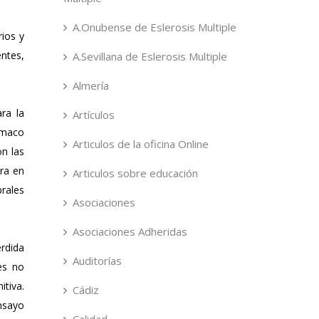
A.Onubense de Eslerosis Multiple
ios y
entes,
A.Sevillana de Eslerosis Multiple
Almería
ra la
Artículos
rmaco
Articulos de la oficina Online
n las
ra en
Articulos sobre educación
rales
Asociaciones
Asociaciones Adheridas
érdida
Auditorías
es no
itiva.
Cádiz
nsayo