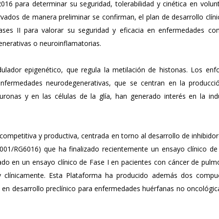
2016 para determinar su seguridad, tolerabilidad y cinética en volun
rvados de manera preliminar se confirman, el plan de desarrollo clín
Fases II para valorar su seguridad y eficacia en enfermedades co
enerativas o neuroinflamatorias.
ulador epigenético, que regula la metilación de histonas. Los enf
 enfermedades neurodegenerativas, que se centran en la producci
onas y en las células de la glía, han generado interés en la indu
mpetitiva y productiva, centrada en torno al desarrollo de inhibido
001/RG6016) que ha finalizado recientemente un ensayo clínico de
ado en un ensayo clínico de Fase I en pacientes con cáncer de pulm
ca y clínicamente. Esta Plataforma ha producido además dos compu
 en desarrollo preclínico para enfermedades huérfanas no oncológic