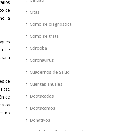
Calidad
tarios
ico de
Citas
mo la
Cómo se diagnostica
Cómo se trata
oques
Córdoba
ón de
stria
Coronavirus
Cuadernos de Salud
res de
Cuentas anuales
 Fase
Destacadas
ón de
estos
Destacamos
as no
Donativos