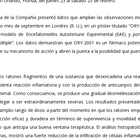
n Orlando, Florida, del jueves 23 al sábado 25 de febrero.
ca de la Compañía presentó datos que amplian las observaciones ini
 mes de septiembre en Londres (R. U.), en un póster titulado “ORY
 un modelo de Encefalomielitis Autoinmune Experimental (EAE) y po
Múltiple”. Los datos demuestran que ORY-2001 es un fármaco poten
e su mecanismo de acción y abren la puerta a la posibilidad que pue
los ratones fragmentos de una sustancia que desencadena una rea
enta reacción inflamatoria y con la producción de anticuerpos diri
animal. Como consecuencia, se produce una gradual desmielinización
llegar a ser extraordinariamente severas. Los resultados presentad
mplio rango de dosis a partir del momento en que los ratones emp
ción eficaz y duradera en términos de supervivencia y movilidad e
 que anticipa una buena ventana terapéutica. El análisis histopatol
, mostró una fuerte reducción de la infiltración de células inflama