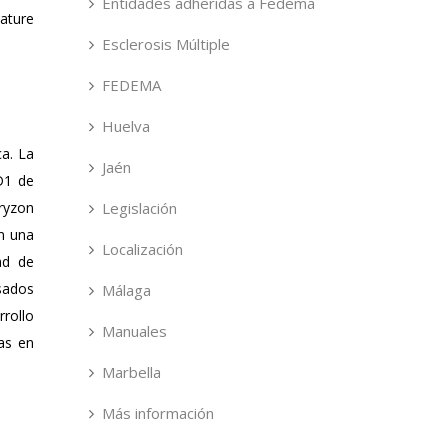
Entidades adheridas a Fedema
Nature
Esclerosis Múltiple
FEDEMA
Huelva
a. La
Jaén
D1 de
ryzon
Legislación
n una
Localización
ad de
sados
Málaga
rrollo
Manuales
nas en
Marbella
Más información