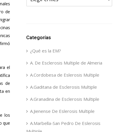
imales
ro de
migrar
cinas
énicas
Categorías
firmó
¿Qué es la EM?
A. De Esclerosis Multiple de Almeria
ra el
A.Cordobesa de Eslerosis Multiple
tífica
as de
A.Gaditana de Esclerosis Multiple
ta en
A.Granadina de Esclerosis Multiple
A.Jienense De Eslerosis Multiple
e los
 o que
A.Marbella-San Pedro De Eslerosis
Multiple