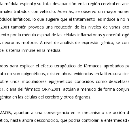
la médula espinal y su total desaparición en la región cervical en an
imales tratados con vehículo. Además, se observó un mayor núme
ódulos linfáticos, lo que sugiere que el tratamiento les induce a no 
-2001 también provoca una reducción de los niveles de varias cito
ento por la médula espinal de las células inflamatorias y encefalitog
neuronas motoras. A nivel de análisis de expresión génica, se con
 del sistema inmune en la médula.
ados para explicar el efecto terapéutico de fármacos aprobados pa
o no son epigenéticos, existen ahora evidencias en la literatura cien
obre unos moduladores epigeneticos conocidos como deacetilas
SD1, diana del fármaco ORY-2001, actúan a menudo de forma conjun
énica en las células del cerebro y otros órganos.
-MAOB, apuntan a una convergencia en el mecanismo de acción d
enético, hasta ahora desconocido, que podría controlar la enfermedad