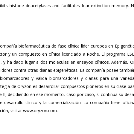
hibits histone deacetylases and facilitates fear extinction memory. 
pañía biofarmacéutica de fase clínica líder europea en Epigenétic
ctor y un compuesto en clínica licenciado a Roche. El programa LS
s, y ha dado lugar a dos moléculas en ensayos clínicos. Además, O
bidores contra otras dianas epigenéticas. La compañía posee tambié
de biomarcadores y valida biomarcadores y dianas para una varied
tegia de Oryzon es desarrollar compuestos pioneros en su clase ba
se II, decidiendo en ese momento, caso por caso, si continúa su desa
de desarrollo clínico y la comercialización. La compañía tiene ofici
ión, visitar www.oryzon.com.