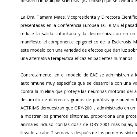
Research in Multiple Sclerosis” (ACTRIMS) que se celebró e
La Dra. Tamara Maes, Vicepresidenta y Directora Científi
presentadas en la Conferencia Europea ECTRIMS el pasado
reduce la salida linfocitaria y la desmielinización en
manifiesto el componente epigenético de la Esclerosis 
este modelo con una variedad de efectos que dan luz sobr
una alternativa terapéutica eficaz en pacientes humanos.
Concretamente, en el modelo de EAE se administran a 
autoinmune muy específica que se desarrolla con una viol
contra la mielina que protege las neuronas motoras del 
desarrollo de diferentes grados de parálisis que pueden 
ACTRIMS demuestran que ORY-2001, administrado en un a
a mostrar los primeros síntomas, proporciona una protec
animales incluso con las dosis de ORY-2001 más bajas, lo
llevado a cabo 2 semanas después de los primeros síntomas