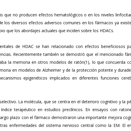
que no producen efectos hematológicos o en los niveles linfocitar
s de los diversos efectos adversos comunes en los fármacos ya exist
pio que los abordajes actuales que inciden sobre los HDACs.
imentales de HDAC se han relacionado con efectos beneficiosos pa
encias. Recientemente también se demostró que el mencionado fá
aba la memoria en otros modelos de ratón(1), lo que concuerda co
oria en modelos de Alzheimer y de la protección potente y durade
mecanismos epigenéticos implicados en diferentes funciones cereb
ectivo. La molécula, que se centra en el deterioro cognitivo y la p
índice terapéutico en estudios preclínicos. En ensayos con raton
 largo plazo con el fármaco demostraron una importante mejora cogn
tras enfermedades del sistema nervioso central como la EM. El e