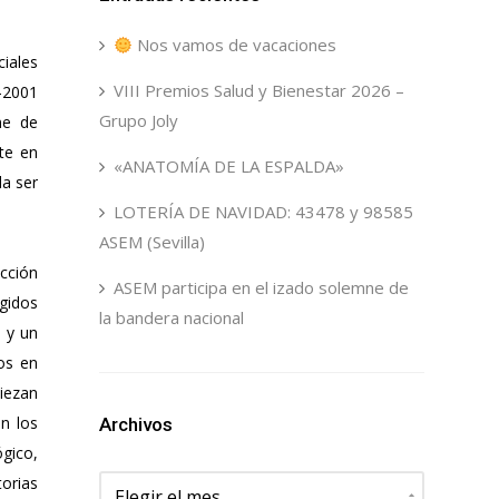
Nos vamos de vacaciones
ciales
VIII Premios Salud y Bienestar 2026 –
-2001
Grupo Joly
ne de
te en
«ANATOMÍA DE LA ESPALDA»
da ser
LOTERÍA DE NAVIDAD: 43478 y 98585
ASEM (Sevilla)
cción
ASEM participa en el izado solemne de
gidos
la bandera nacional
 y un
os en
iezan
n los
Archivos
ógico,
Archivos
torias