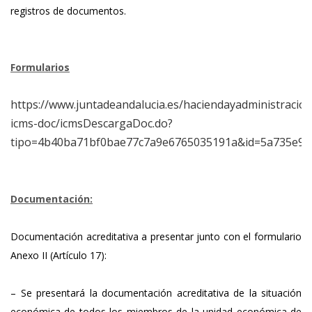
registros de documentos.
Formularios
https://www.juntadeandalucia.es/haciendayadministracion
icms-doc/icmsDescargaDoc.do?
tipo=4b40ba71bf0bae77c7a9e6765035191a&id=5a735e97
Documentación:
Documentación acreditativa a presentar junto con el formulario
Anexo II (Artículo 17):
– Se presentará la documentación acreditativa de la situación
económica de todos los miembros de la unidad económica de