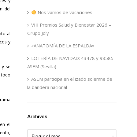
des y
n del
Nos vamos de vacaciones
VIII Premios Salud y Bienestar 2026 –
Grupo Joly
nto al
cos y
«ANATOMÍA DE LA ESPALDA»
LOTERÍA DE NAVIDAD: 43478 y 98585
ASEM (Sevilla)
a y se
 todo
ASEM participa en el izado solemne de
la bandera nacional
grama
Archivos
en el
Archivos
ento,