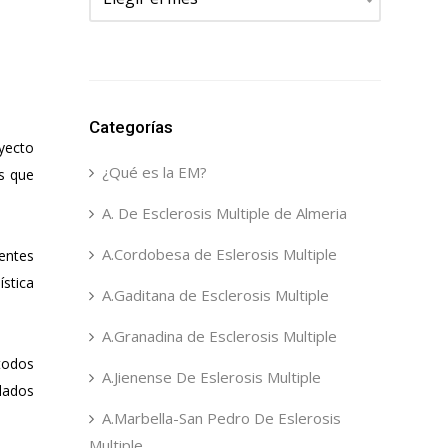
Categorías
oyecto
¿Qué es la EM?
os que
A. De Esclerosis Multiple de Almeria
A.Cordobesa de Eslerosis Multiple
rentes
ística
A.Gaditana de Esclerosis Multiple
A.Granadina de Esclerosis Multiple
todos
A.Jienense De Eslerosis Multiple
slados
A.Marbella-San Pedro De Eslerosis
Multiple