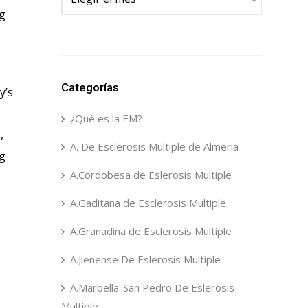
ng
Categorías
y’s
¿Qué es la EM?
,
A. De Esclerosis Multiple de Almeria
ng
A.Cordobesa de Eslerosis Multiple
A.Gaditana de Esclerosis Multiple
A.Granadina de Esclerosis Multiple
A.Jienense De Eslerosis Multiple
A.Marbella-San Pedro De Eslerosis
Multiple