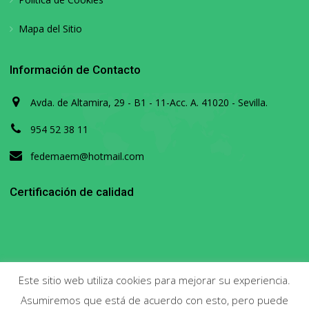
Mapa del Sitio
Información de Contacto
Avda. de Altamira, 29 - B1 - 11-Acc. A. 41020 - Sevilla.
954 52 38 11
fedemaem@hotmail.com
Certificación de calidad
Este sitio web utiliza cookies para mejorar su experiencia.
Asumiremos que está de acuerdo con esto, pero puede