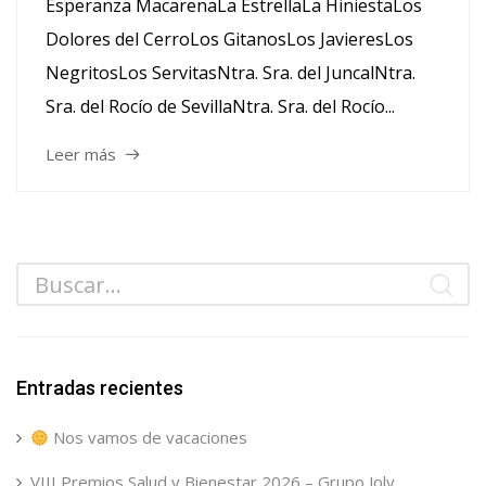
Esperanza MacarenaLa EstrellaLa HiniestaLos
Dolores del CerroLos GitanosLos JavieresLos
NegritosLos ServitasNtra. Sra. del JuncalNtra.
Sra. del Rocío de SevillaNtra. Sra. del Rocío...
Leer más
Entradas recientes
Nos vamos de vacaciones
VIII Premios Salud y Bienestar 2026 – Grupo Joly