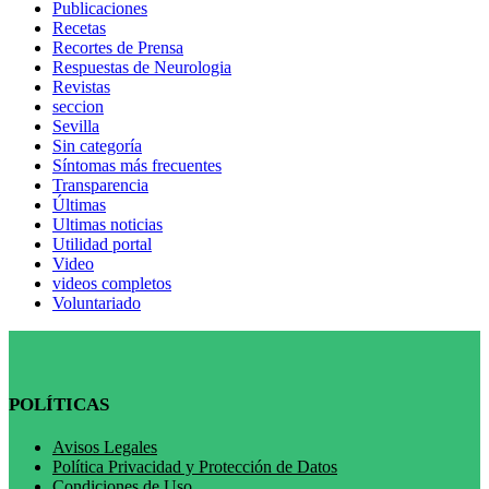
Publicaciones
Recetas
Recortes de Prensa
Respuestas de Neurologia
Revistas
seccion
Sevilla
Sin categoría
Síntomas más frecuentes
Transparencia
Últimas
Ultimas noticias
Utilidad portal
Video
videos completos
Voluntariado
POLÍTICAS
Avisos Legales
Política Privacidad y Protección de Datos
Condiciones de Uso