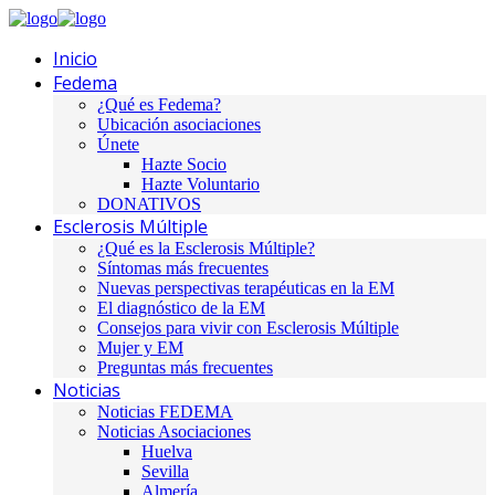
Inicio
Fedema
¿Qué es Fedema?
Ubicación asociaciones
Únete
Hazte Socio
Hazte Voluntario
DONATIVOS
Esclerosis Múltiple
¿Qué es la Esclerosis Múltiple?
Síntomas más frecuentes
Nuevas perspectivas terapéuticas en la EM
El diagnóstico de la EM
Consejos para vivir con Esclerosis Múltiple
Mujer y EM
Preguntas más frecuentes
Noticias
Noticias FEDEMA
Noticias Asociaciones
Huelva
Sevilla
Almería