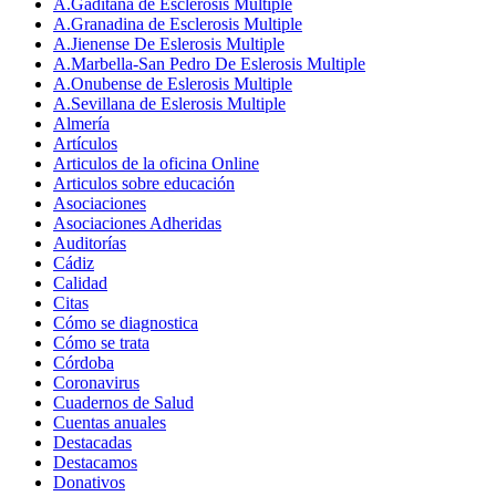
A.Gaditana de Esclerosis Multiple
A.Granadina de Esclerosis Multiple
A.Jienense De Eslerosis Multiple
A.Marbella-San Pedro De Eslerosis Multiple
A.Onubense de Eslerosis Multiple
A.Sevillana de Eslerosis Multiple
Almería
Artículos
Articulos de la oficina Online
Articulos sobre educación
Asociaciones
Asociaciones Adheridas
Auditorías
Cádiz
Calidad
Citas
Cómo se diagnostica
Cómo se trata
Córdoba
Coronavirus
Cuadernos de Salud
Cuentas anuales
Destacadas
Destacamos
Donativos