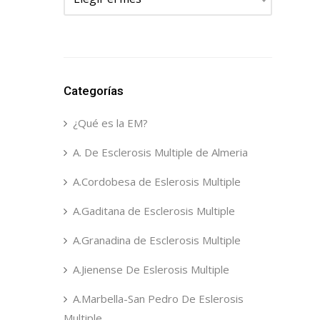
Categorías
¿Qué es la EM?
A. De Esclerosis Multiple de Almeria
A.Cordobesa de Eslerosis Multiple
A.Gaditana de Esclerosis Multiple
A.Granadina de Esclerosis Multiple
A.Jienense De Eslerosis Multiple
A.Marbella-San Pedro De Eslerosis
Multiple