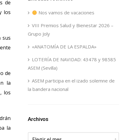
as de
y los
Nos vamos de vacaciones
VIII Premios Salud y Bienestar 2026 –
Grupo Joly
n sus
«ANATOMÍA DE LA ESPALDA»
ente
LOTERÍA DE NAVIDAD: 43478 y 98585
ASEM (Sevilla)
mo de
ASEM participa en el izado solemne de
n la
la bandera nacional
, los
drán
Archivos
ba la
Archivos