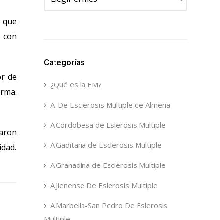
s que
s con
Categorías
or de
¿Qué es la EM?
orma.
A. De Esclerosis Multiple de Almeria
A.Cordobesa de Eslerosis Multiple
yaron
A.Gaditana de Esclerosis Multiple
idad.
A.Granadina de Esclerosis Multiple
A.Jienense De Eslerosis Multiple
A.Marbella-San Pedro De Eslerosis
Multiple