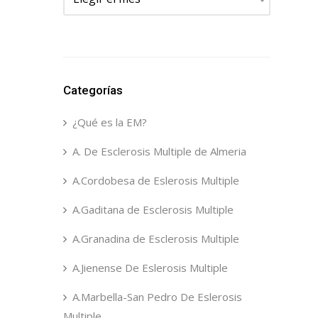
Categorías
¿Qué es la EM?
A. De Esclerosis Multiple de Almeria
A.Cordobesa de Eslerosis Multiple
A.Gaditana de Esclerosis Multiple
A.Granadina de Esclerosis Multiple
A.Jienense De Eslerosis Multiple
A.Marbella-San Pedro De Eslerosis
Multiple