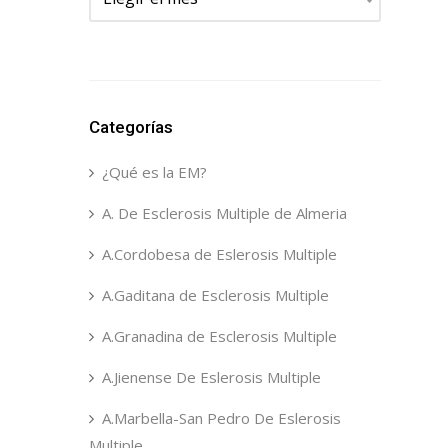
Categorías
¿Qué es la EM?
A. De Esclerosis Multiple de Almeria
A.Cordobesa de Eslerosis Multiple
A.Gaditana de Esclerosis Multiple
A.Granadina de Esclerosis Multiple
A.Jienense De Eslerosis Multiple
A.Marbella-San Pedro De Eslerosis
Multiple