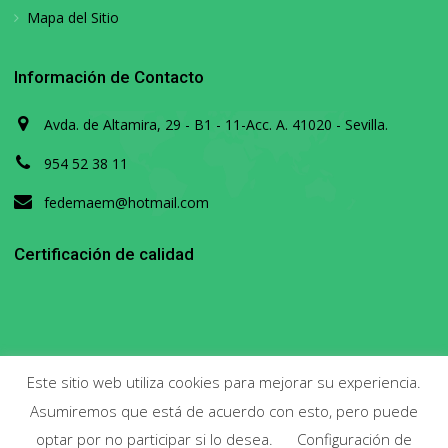
Mapa del Sitio
Información de Contacto
Avda. de Altamira, 29 - B1 - 11-Acc. A. 41020 - Sevilla.
954 52 38 11
fedemaem@hotmail.com
Certificación de calidad
Este sitio web utiliza cookies para mejorar su experiencia.
Asumiremos que está de acuerdo con esto, pero puede
Copyright 2020. Todos los derechos reservados.
optar por no participar si lo desea.
Configuración de