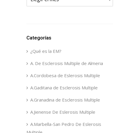
Categorías
¿Qué es la EM?
A. De Esclerosis Multiple de Almeria
A.Cordobesa de Eslerosis Multiple
A.Gaditana de Esclerosis Multiple
A.Granadina de Esclerosis Multiple
A.Jienense De Eslerosis Multiple
A.Marbella-San Pedro De Eslerosis
Multiple