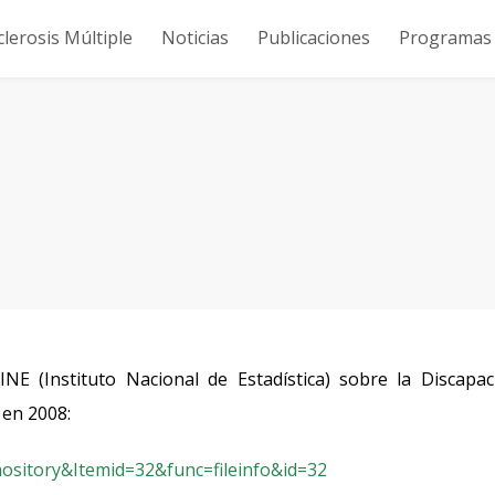
clerosis Múltiple
Noticias
Publicaciones
Programas y
NE (Instituto Nacional de Estadística) sobre la Discapac
 en 2008:
ository&Itemid=32&func=fileinfo&id=32