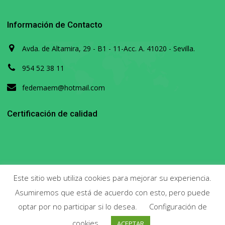
Información de Contacto
Avda. de Altamira, 29 - B1 - 11-Acc. A. 41020 - Sevilla.
954 52 38 11
fedemaem@hotmail.com
Certificación de calidad
Este sitio web utiliza cookies para mejorar su experiencia.
Asumiremos que está de acuerdo con esto, pero puede
Copyright 2020. Todos los derechos reservados.
optar por no participar si lo desea.
Configuración de
cookies
ACEPTAR