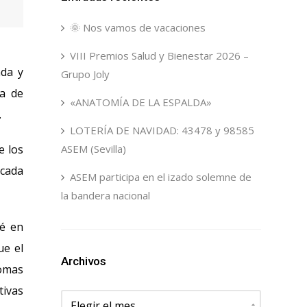
🌞 Nos vamos de vacaciones
VIII Premios Salud y Bienestar 2026 –
nda y
Grupo Joly
la de
«ANATOMÍA DE LA ESPALDA»
.
LOTERÍA DE NAVIDAD: 43478 y 98585
e los
ASEM (Sevilla)
 cada
ASEM participa en el izado solemne de
la bandera nacional
ié en
ue el
Archivos
tomas
tivas
Archivos