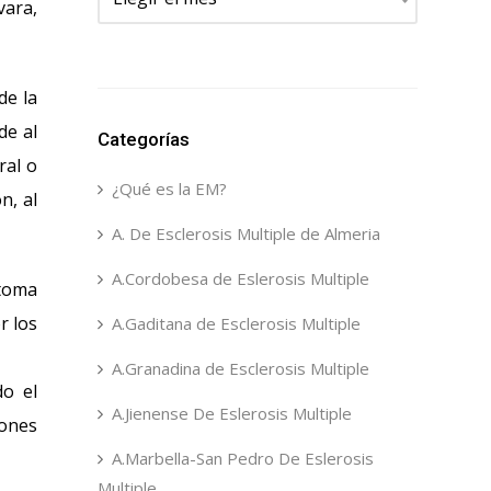
vara,
de la
de al
Categorías
ral o
¿Qué es la EM?
n, al
A. De Esclerosis Multiple de Almeria
A.Cordobesa de Eslerosis Multiple
ntoma
r los
A.Gaditana de Esclerosis Multiple
A.Granadina de Esclerosis Multiple
do el
A.Jienense De Eslerosis Multiple
iones
A.Marbella-San Pedro De Eslerosis
Multiple