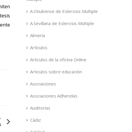
miten
A.Onubense de Eslerosis Multiple
tesis
A.Sevillana de Eslerosis Multiple
mente
Almería
Artículos
Articulos de la oficina Online
Articulos sobre educación
Asociaciones
Asociaciones Adheridas
Auditorías
a
Cádiz
s