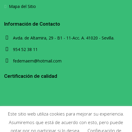
Mapa del Sitio
Información de Contacto
Avda. de Altamira, 29 - B1 - 11-Acc. A. 41020 - Sevilla.
954 52 38 11
fedemaem@hotmail.com
Certificación de calidad
Este sitio web utiliza cookies para mejorar su experiencia.
Asumiremos que está de acuerdo con esto, pero puede
Copyright 2020. Todos los derechos reservados.
optar por no participar si lo desea.
Configuración de