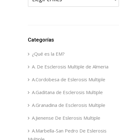
Categorías
¿Qué es la EM?
A. De Esclerosis Multiple de Almeria
A.Cordobesa de Eslerosis Multiple
A.Gaditana de Esclerosis Multiple
A.Granadina de Esclerosis Multiple
A.Jienense De Eslerosis Multiple
A.Marbella-San Pedro De Eslerosis
Multiple