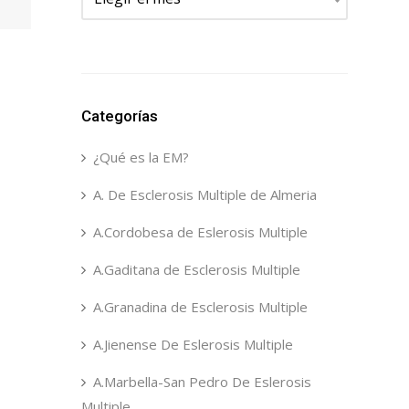
Categorías
¿Qué es la EM?
A. De Esclerosis Multiple de Almeria
A.Cordobesa de Eslerosis Multiple
A.Gaditana de Esclerosis Multiple
A.Granadina de Esclerosis Multiple
A.Jienense De Eslerosis Multiple
A.Marbella-San Pedro De Eslerosis
Multiple