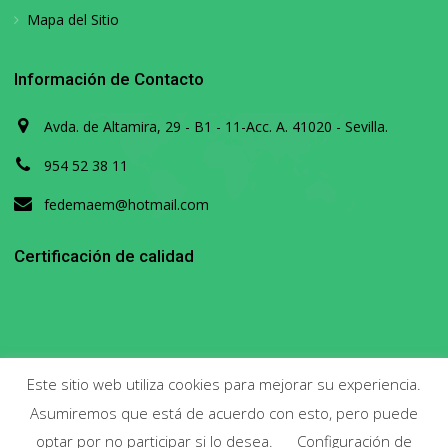
Mapa del Sitio
Información de Contacto
Avda. de Altamira, 29 - B1 - 11-Acc. A. 41020 - Sevilla.
954 52 38 11
fedemaem@hotmail.com
Certificación de calidad
Este sitio web utiliza cookies para mejorar su experiencia.
Asumiremos que está de acuerdo con esto, pero puede
Copyright 2020. Todos los derechos reservados.
optar por no participar si lo desea.
Configuración de