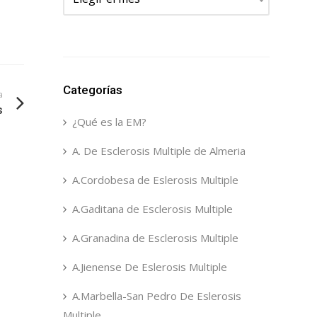
Categorías
a
s
¿Qué es la EM?
A. De Esclerosis Multiple de Almeria
A.Cordobesa de Eslerosis Multiple
A.Gaditana de Esclerosis Multiple
A.Granadina de Esclerosis Multiple
A.Jienense De Eslerosis Multiple
A.Marbella-San Pedro De Eslerosis
Multiple