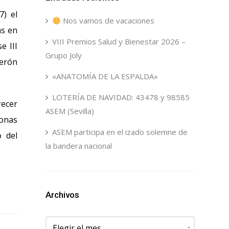
7) el
Nos vamos de vacaciones
as en
VIII Premios Salud y Bienestar 2026 –
e III
Grupo Joly
ferón
«ANATOMÍA DE LA ESPALDA»
LOTERÍA DE NAVIDAD: 43478 y 98585
recer
ASEM (Sevilla)
sonas
ASEM participa en el izado solemne de
o del
la bandera nacional
Archivos
Archivos