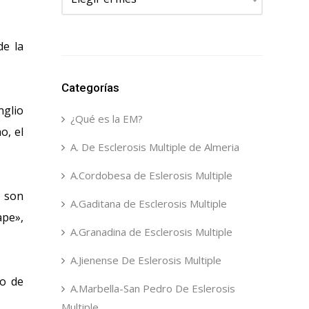
de la
Categorías
nglio
¿Qué es la EM?
o, el
A. De Esclerosis Multiple de Almeria
A.Cordobesa de Eslerosis Multiple
, son
A.Gaditana de Esclerosis Multiple
ape»,
A.Granadina de Esclerosis Multiple
A.Jienense De Eslerosis Multiple
io de
A.Marbella-San Pedro De Eslerosis
Multiple