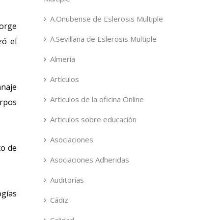
A.Onubense de Eslerosis Multiple
Jorge
A.Sevillana de Eslerosis Multiple
zó el
Almería
Artículos
anaje
Articulos de la oficina Online
erpos
Articulos sobre educación
Asociaciones
to de
Asociaciones Adheridas
Auditorías
ogías
Cádiz