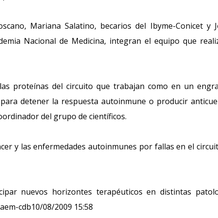
oscano, Mariana Salatino, becarios del Ibyme-Conicet y 
emia Nacional de Medicina, integran el equipo que reali
las proteínas del circuito que trabajan como en un engr
), para detener la respuesta autoinmune o producir anticu
oordinador del grupo de científicos.
áncer y las enfermedades autoinmunes por fallas en el circui
icipar nuevos horizontes terapéuticos en distintas patol
na-aem-cdb10/08/2009 15:58