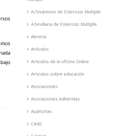
A.Onubense de Eslerosis Multiple
ursos
A.Sevillana de Eslerosis Multiple
Almería
ismos
Artículos
inada
Articulos de la oficina Online
abajo
Articulos sobre educación
Asociaciones
Asociaciones Adheridas
Auditorías
Cádiz