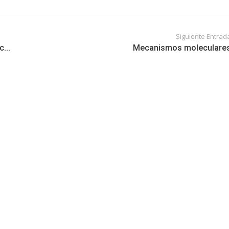
Siguiente Entrad
...
Mecanismos moleculare