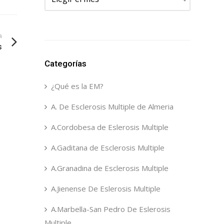
a
s
Categorías
¿Qué es la EM?
A. De Esclerosis Multiple de Almeria
A.Cordobesa de Eslerosis Multiple
A.Gaditana de Esclerosis Multiple
A.Granadina de Esclerosis Multiple
A.Jienense De Eslerosis Multiple
A.Marbella-San Pedro De Eslerosis
Multiple