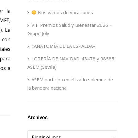
ar la
Nos vamos de vacaciones
EMFE,
VIII Premios Salud y Bienestar 2026 –
). La
Grupo Joly
s con
«ANATOMÍA DE LA ESPALDA»
iales
 para
LOTERÍA DE NAVIDAD: 43478 y 98585
ASEM (Sevilla)
ios a
ASEM participa en el izado solemne de
la bandera nacional
Archivos
Archivos