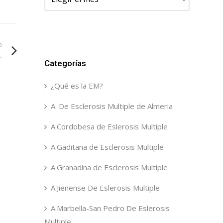
a
.
Categorías
¿Qué es la EM?
A. De Esclerosis Multiple de Almeria
A.Cordobesa de Eslerosis Multiple
A.Gaditana de Esclerosis Multiple
A.Granadina de Esclerosis Multiple
A.Jienense De Eslerosis Multiple
A.Marbella-San Pedro De Eslerosis
Multiple