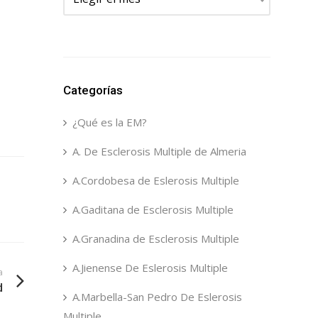
Categorías
¿Qué es la EM?
A. De Esclerosis Multiple de Almeria
A.Cordobesa de Eslerosis Multiple
A.Gaditana de Esclerosis Multiple
A.Granadina de Esclerosis Multiple
A.Jienense De Eslerosis Multiple
a
d
A.Marbella-San Pedro De Eslerosis
Multiple