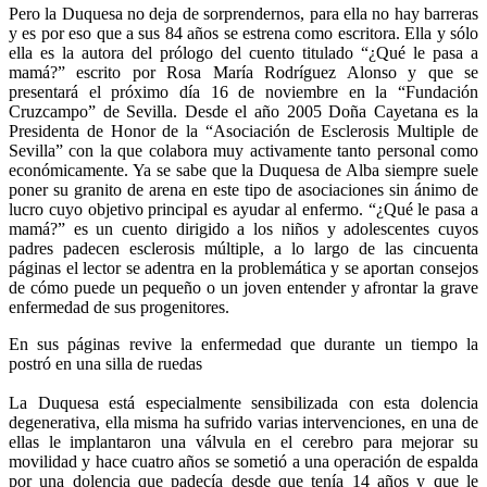
Pero la Duquesa no deja de sorprendernos, para ella no hay barreras
y es por eso que a sus 84 años se estrena como escritora. Ella y sólo
ella es la autora del prólogo del cuento titulado “¿Qué le pasa a
mamá?” escrito por Rosa María Rodríguez Alonso y que se
presentará el próximo día 16 de noviembre en la “Fundación
Cruzcampo” de Sevilla. Desde el año 2005 Doña Cayetana es la
Presidenta de Honor de la “Asociación de Esclerosis Multiple de
Sevilla” con la que colabora muy activamente tanto personal como
económicamente. Ya se sabe que la Duquesa de Alba siempre suele
poner su granito de arena en este tipo de asociaciones sin ánimo de
lucro cuyo objetivo principal es ayudar al enfermo. “¿Qué le pasa a
mamá?” es un cuento dirigido a los niños y adolescentes cuyos
padres padecen esclerosis múltiple, a lo largo de las cincuenta
páginas el lector se adentra en la problemática y se aportan consejos
de cómo puede un pequeño o un joven entender y afrontar la grave
enfermedad de sus progenitores.
En sus páginas revive la enfermedad que durante un tiempo la
postró en una silla de ruedas
La Duquesa está especialmente sensibilizada con esta dolencia
degenerativa, ella misma ha sufrido varias intervenciones, en una de
ellas le implantaron una válvula en el cerebro para mejorar su
movilidad y hace cuatro años se sometió a una operación de espalda
por una dolencia que padecía desde que tenía 14 años y que le