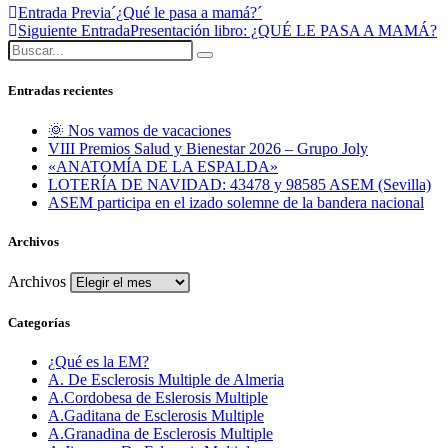
Entrada Previa
´¿Qué le pasa a mamá?´
Siguiente Entrada
Presentación libro: ¿QUÉ LE PASA A MAMÁ?
Entradas recientes
🌞 Nos vamos de vacaciones
VIII Premios Salud y Bienestar 2026 – Grupo Joly
«ANATOMÍA DE LA ESPALDA»
LOTERÍA DE NAVIDAD: 43478 y 98585 ASEM (Sevilla)
ASEM participa en el izado solemne de la bandera nacional
Archivos
Archivos
Categorías
¿Qué es la EM?
A. De Esclerosis Multiple de Almeria
A.Cordobesa de Eslerosis Multiple
A.Gaditana de Esclerosis Multiple
A.Granadina de Esclerosis Multiple