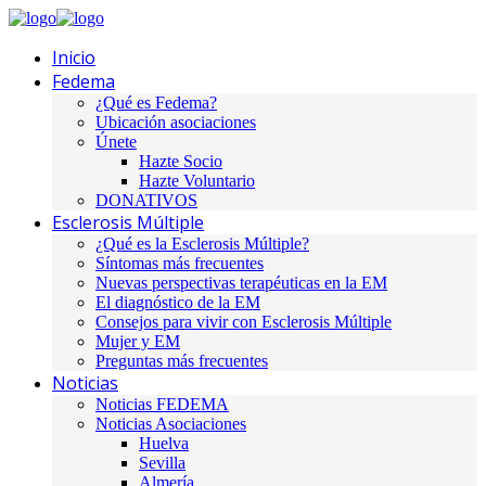
Inicio
Fedema
¿Qué es Fedema?
Ubicación asociaciones
Únete
Hazte Socio
Hazte Voluntario
DONATIVOS
Esclerosis Múltiple
¿Qué es la Esclerosis Múltiple?
Síntomas más frecuentes
Nuevas perspectivas terapéuticas en la EM
El diagnóstico de la EM
Consejos para vivir con Esclerosis Múltiple
Mujer y EM
Preguntas más frecuentes
Noticias
Noticias FEDEMA
Noticias Asociaciones
Huelva
Sevilla
Almería