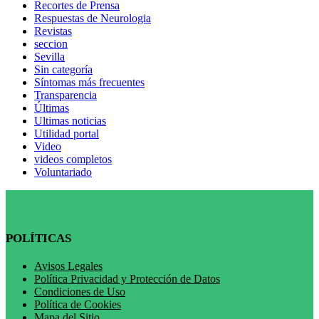
Recortes de Prensa
Respuestas de Neurologia
Revistas
seccion
Sevilla
Sin categoría
Síntomas más frecuentes
Transparencia
Últimas
Ultimas noticias
Utilidad portal
Video
videos completos
Voluntariado
POLÍTICAS
Avisos Legales
Política Privacidad y Protección de Datos
Condiciones de Uso
Política de Cookies
Mapa del Sitio