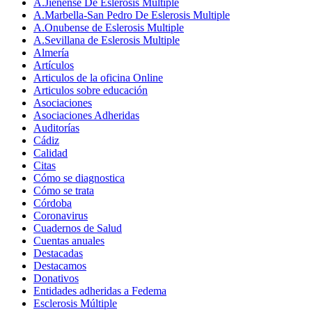
A.Jienense De Eslerosis Multiple
A.Marbella-San Pedro De Eslerosis Multiple
A.Onubense de Eslerosis Multiple
A.Sevillana de Eslerosis Multiple
Almería
Artículos
Articulos de la oficina Online
Articulos sobre educación
Asociaciones
Asociaciones Adheridas
Auditorías
Cádiz
Calidad
Citas
Cómo se diagnostica
Cómo se trata
Córdoba
Coronavirus
Cuadernos de Salud
Cuentas anuales
Destacadas
Destacamos
Donativos
Entidades adheridas a Fedema
Esclerosis Múltiple