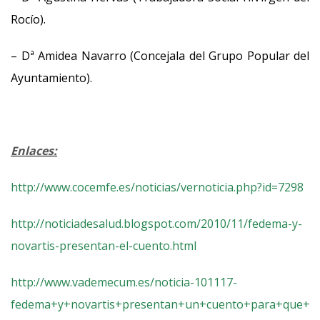
Rocío).
– Dª Amidea Navarro (Concejala del Grupo Popular del
Ayuntamiento).
Enlaces:
http://www.cocemfe.es/noticias/vernoticia.php?id=7298
http://noticiadesalud.blogspot.com/2010/11/fedema-y-
novartis-presentan-el-cuento.html
http://www.vademecum.es/noticia-101117-
fedema+y+novartis+presentan+un+cuento+para+que+los