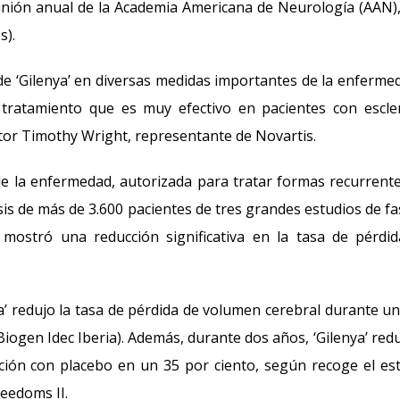
eunión anual de la Academia Americana de Neurología (AAN)
s).
de ‘Gilenya’ en diversas medidas importantes de la enferme
e tratamiento que es muy efectivo en pacientes con escle
ctor Timothy Wright, representante de Novartis.
a de la enfermedad, autorizada para tratar formas recurrent
sis de más de 3.600 pacientes de tres grandes estudios de fas
 mostró una reducción significativa en la tasa de pérdi
ya’ redujo la tasa de pérdida de volumen cerebral durante u
iogen Idec Iberia). Además, durante dos años, ‘Gilenya’ redu
ión con placebo en un 35 por ciento, según recoge el es
reedoms II.