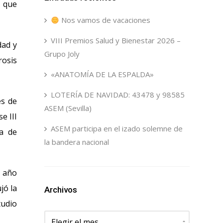
, que
Nos vamos de vacaciones
VIII Premios Salud y Bienestar 2026 –
dad y
Grupo Joly
rosis
«ANATOMÍA DE LA ESPALDA»
LOTERÍA DE NAVIDAD: 43478 y 98585
es de
ASEM (Sevilla)
e III
ASEM participa en el izado solemne de
da de
la bandera nacional
n año
jó la
Archivos
tudio
Archivos