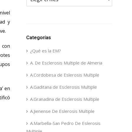
nivel
ad y
ve.
Categorías
o con
¿Qué es la EM?
rotes
A. De Esclerosis Multiple de Almeria
rupos
A.Cordobesa de Eslerosis Multiple
A.Gaditana de Esclerosis Multiple
a’ en
ificó
A.Granadina de Esclerosis Multiple
A.Jienense De Eslerosis Multiple
A.Marbella-San Pedro De Eslerosis
Multiple