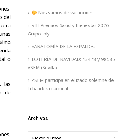
ones,
Nos vamos de vacaciones
o del
rcera
VIII Premios Salud y Bienestar 2026 –
 unas
Grupo Joly
áxima
«ANATOMÍA DE LA ESPALDA»
Deuda
tal o
LOTERÍA DE NAVIDAD: 43478 y 98585
ASEM (Sevilla)
ASEM participa en el izado solemne de
 las
la bandera nacional
ón de
Archivos
Archivos
ones,