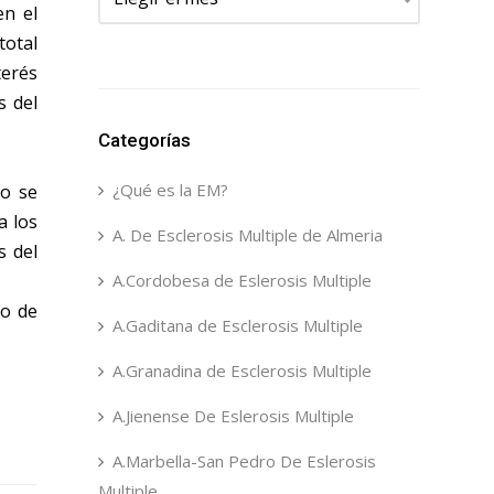
en el
total
terés
s del
Categorías
¿Qué es la EM?
no se
a los
A. De Esclerosis Multiple de Almeria
s del
A.Cordobesa de Eslerosis Multiple
do de
A.Gaditana de Esclerosis Multiple
A.Granadina de Esclerosis Multiple
A.Jienense De Eslerosis Multiple
A.Marbella-San Pedro De Eslerosis
Multiple